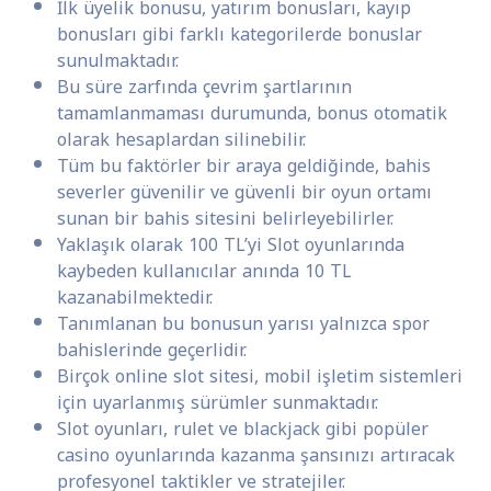
İlk üyelik bonusu, yatırım bonusları, kayıp
bonusları gibi farklı kategorilerde bonuslar
sunulmaktadır.
Bu süre zarfında çevrim şartlarının
tamamlanmaması durumunda, bonus otomatik
olarak hesaplardan silinebilir.
Tüm bu faktörler bir araya geldiğinde, bahis
severler güvenilir ve güvenli bir oyun ortamı
sunan bir bahis sitesini belirleyebilirler.
Yaklaşık olarak 100 TL’yi Slot oyunlarında
kaybeden kullanıcılar anında 10 TL
kazanabilmektedir.
Tanımlanan bu bonusun yarısı yalnızca spor
bahislerinde geçerlidir.
Birçok online slot sitesi, mobil işletim sistemleri
için uyarlanmış sürümler sunmaktadır.
Slot oyunları, rulet ve blackjack gibi popüler
casino oyunlarında kazanma şansınızı artıracak
profesyonel taktikler ve stratejiler.