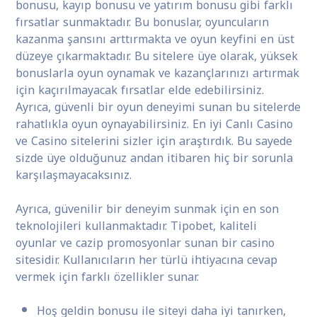
bonusu, kayıp bonusu ve yatırım bonusu gibi farklı
fırsatlar sunmaktadır. Bu bonuslar, oyuncuların
kazanma şansını arttırmakta ve oyun keyfini en üst
düzeye çıkarmaktadır. Bu sitelere üye olarak, yüksek
bonuslarla oyun oynamak ve kazançlarınızı artırmak
için kaçırılmayacak fırsatlar elde edebilirsiniz.
Ayrıca, güvenli bir oyun deneyimi sunan bu sitelerde
rahatlıkla oyun oynayabilirsiniz. En iyi Canlı Casino
ve Casino sitelerini sizler için araştırdık. Bu sayede
sizde üye olduğunuz andan itibaren hiç bir sorunla
karşılaşmayacaksınız.
Ayrıca, güvenilir bir deneyim sunmak için en son
teknolojileri kullanmaktadır. Tipobet, kaliteli
oyunlar ve cazip promosyonlar sunan bir casino
sitesidir. Kullanıcıların her türlü ihtiyacına cevap
vermek için farklı özellikler sunar.
Hoş geldin bonusu ile siteyi daha iyi tanırken,