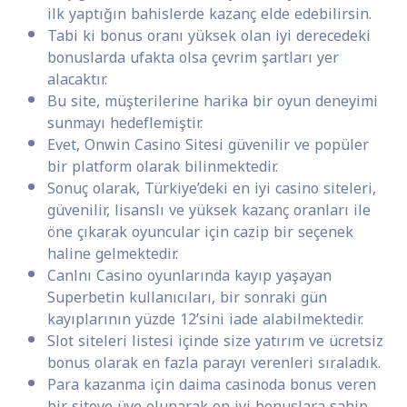
ilk yaptığın bahislerde kazanç elde edebilirsin.
Tabi ki bonus oranı yüksek olan iyi derecedeki
bonuslarda ufakta olsa çevrim şartları yer
alacaktır.
Bu site, müşterilerine harika bir oyun deneyimi
sunmayı hedeflemiştir.
Evet, Onwin Casino Sitesi güvenilir ve popüler
bir platform olarak bilinmektedir.
Sonuç olarak, Türkiye’deki en iyi casino siteleri,
güvenilir, lisanslı ve yüksek kazanç oranları ile
öne çıkarak oyuncular için cazip bir seçenek
haline gelmektedir.
Canlnı Casino oyunlarında kayıp yaşayan
Superbetin kullanıcıları, bir sonraki gün
kayıplarının yüzde 12’sini iade alabilmektedir.
Slot siteleri listesi içinde size yatırım ve ücretsiz
bonus olarak en fazla parayı verenleri sıraladık.
Para kazanma için daima casinoda bonus veren
bir siteye üye olunarak en iyi bonuslara sahip