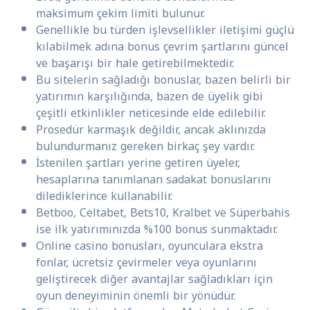
maksimum çekim limiti bulunur.
Genellikle bu türden işlevsellikler iletişimi güçlü
kılabilmek adına bonus çevrim şartlarını güncel
ve başarışı bir hale getirebilmektedir.
Bu sitelerin sağladığı bonuslar, bazen belirli bir
yatırımın karşılığında, bazen de üyelik gibi
çeşitli etkinlikler neticesinde elde edilebilir.
Prosedür karmaşık değildir, ancak aklınızda
bulundurmanız gereken birkaç şey vardır.
İstenilen şartları yerine getiren üyeler,
hesaplarına tanımlanan sadakat bonuslarını
dilediklerince kullanabilir.
Betboo, Celtabet, Bets10, Kralbet ve Süperbahis
ise ilk yatırımınızda %100 bonus sunmaktadır.
Online casino bonusları, oyunculara ekstra
fonlar, ücretsiz çevirmeler veya oyunlarını
geliştirecek diğer avantajlar sağladıkları için
oyun deneyiminin önemli bir yönüdür.