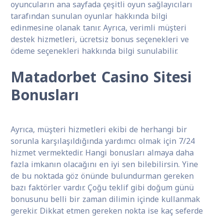
oyuncuların ana sayfada çeşitli oyun sağlayıcıları
tarafından sunulan oyunlar hakkında bilgi
edinmesine olanak tanır. Ayrıca, verimli müşteri
destek hizmetleri, ücretsiz bonus seçenekleri ve
ödeme seçenekleri hakkında bilgi sunulabilir.
Matadorbet Casino Sitesi
Bonusları
Ayrıca, müşteri hizmetleri ekibi de herhangi bir
sorunla karşılaşıldığında yardımcı olmak için 7/24
hizmet vermektedir. Hangi bonusları almaya daha
fazla imkanın olacağını en iyi sen bilebilirsin. Yine
de bu noktada göz önünde bulundurman gereken
bazı faktörler vardır. Çoğu teklif gibi doğum günü
bonusunu belli bir zaman dilimin içinde kullanmak
gerekir. Dikkat etmen gereken nokta ise kaç seferde