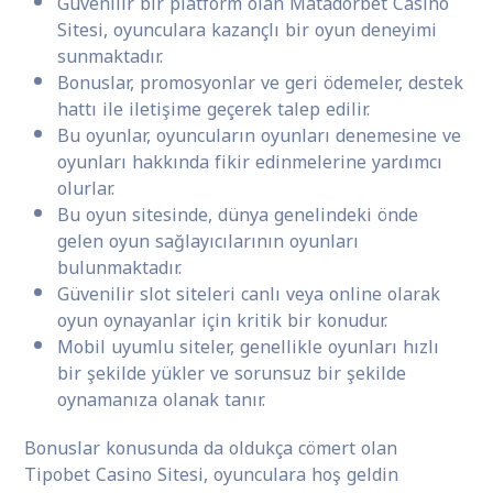
Güvenilir bir platform olan Matadorbet Casino
Sitesi, oyunculara kazançlı bir oyun deneyimi
sunmaktadır.
Bonuslar, promosyonlar ve geri ödemeler, destek
hattı ile iletişime geçerek talep edilir.
Bu oyunlar, oyuncuların oyunları denemesine ve
oyunları hakkında fikir edinmelerine yardımcı
olurlar.
Bu oyun sitesinde, dünya genelindeki önde
gelen oyun sağlayıcılarının oyunları
bulunmaktadır.
Güvenilir slot siteleri canlı veya online olarak
oyun oynayanlar için kritik bir konudur.
Mobil uyumlu siteler, genellikle oyunları hızlı
bir şekilde yükler ve sorunsuz bir şekilde
oynamanıza olanak tanır.
Bonuslar konusunda da oldukça cömert olan
Tipobet Casino Sitesi, oyunculara hoş geldin