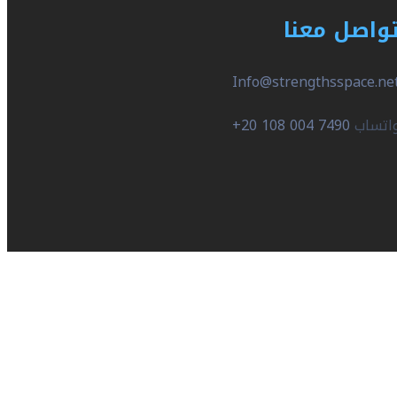
واصل معنا
Info@strengthsspace.ne
اتساب
+20 108 004 7490